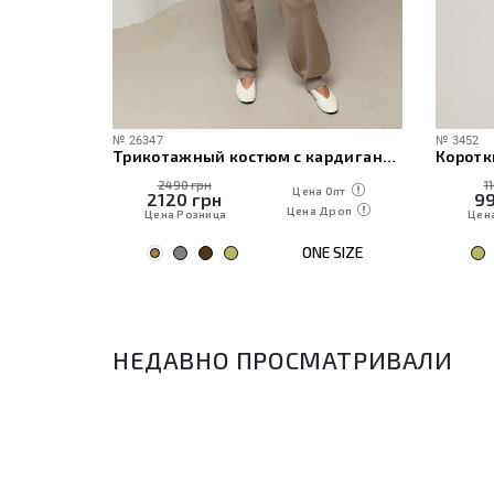
№
26347
№
3452
ече
Трикотажный костюм с кардиганом, топом и брюками
Коротк
2490 грн
1
 Опт
Цена Опт
2120
грн
9
Дроп
Цена Дроп
Цена Розница
Цен
E SIZE
ONE SIZE
НЕДАВНО ПРОСМАТРИВАЛИ