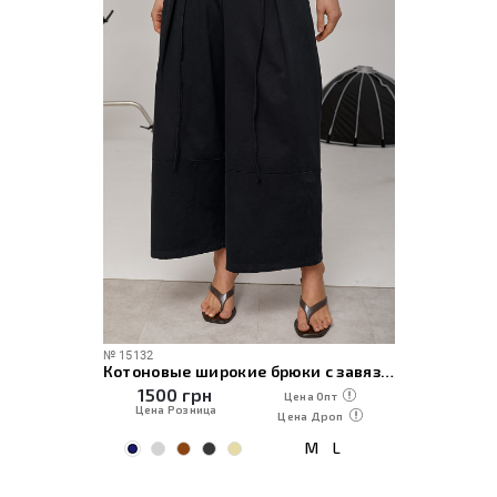
№
15132
Котоновые широкие брюки с завязками
1500
грн
Цена Опт
Цена Розница
Цена Дроп
M
L