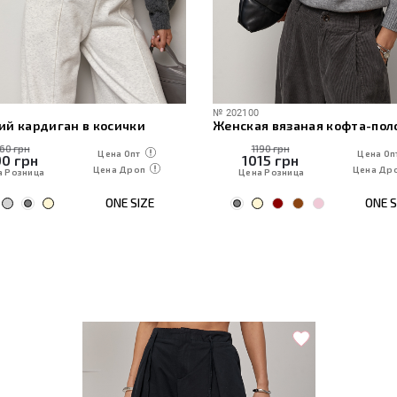
№
202100
ий кардиган в косички
160 грн
1190 грн
Цена Опт
Цена Оп
90
грн
1015
грн
Цена Дроп
Цена Др
а Розница
Цена Розница
ONE SIZE
ONE S