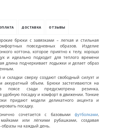
ОПЛАТА
ДОСТАВКА
ОТЗЫВЫ
рокие брюки с завязками – легкая и стильная
омфортных повседневных образов. Изделие
нкого коттона, которое приятно к телу, хорошо
дух и идеально подходит для теплого времени
ная длина подчеркивает лодыжки и делает образ
менным.
 и складки сверху создают свободный силуэт и
м аккуратный объем. Брюки застегиваются на
 поясе сзади предусмотрена резинка,
 удобную посадку и комфорт в движении. Тонкие
зки придают модели деликатного акцента и
ировать посадку.
монично сочетается с базовыми
футболками
,
майками или лёгкими рубашками, создавая
-образы на каждый день.