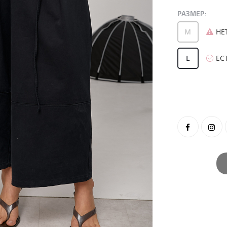
РАЗМЕР:
M
НЕ
L
ЕС