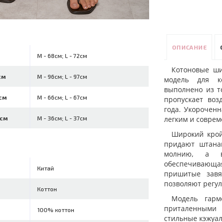
ОПИСАНИЕ
M - 68см; L - 72см
Котоновые ши
см
M - 96см; L - 97см
модель для к
выполнено из то
см
M - 66см; L - 67см
пропускает воз
года. Укорочен
легким и совре
 см
M - 36см; L - 37см
Широкий крой
придают штана
молнию, а в
обеспечивающая
Китай
пришитые завя
позволяют регул
Коттон
Модель гар
приталенными 
100% коттон
стильные кэжуал