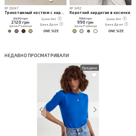
№
26347
№
3452
Трикотажный костюм с кардиганом, топом и брюками
Короткий кардиган в косички
2490 грн
1160 грн
Цена Опт
Цена Опт
2120
грн
990
грн
Цена Дроп
Цена Дроп
Цена Розница
Цена Розница
ONE SIZE
ONE SIZE
НЕДАВНО ПРОСМАТРИВАЛИ
Продано