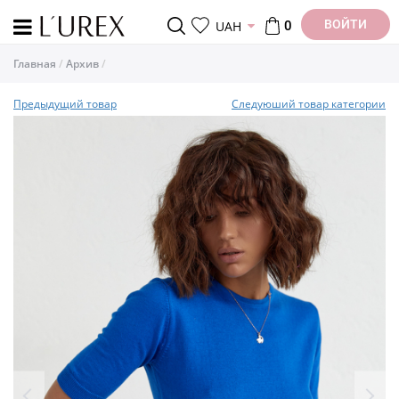
ВОЙТИ
UAH
0
Главная
Архив
Предыдущий товар
Следуюший товар категории