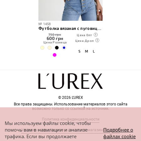
№
1458
Футболка вязаная с пуговицами на спинке
750 грн
Цена Опт
600
грн
Цена Дроп
Цена Розница
S
M
L
© 2026 L'UREX
Все права защищены. Использование материалов этого сайта
возможно только со ссылкой на источник.
Политика конфиденциальности
Мы используем файлы cookie, чтобы
помочь вам в навигации и анализе
Подробнее о
Условия сотрудничества с интернет-магазином L'UREX
трафика. Если вы продолжаете
файлах cookie