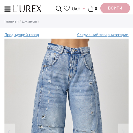
ВОЙТИ
UAH
0
Главная
Джинсы
Предыдущий товар
Следуюший товар категории