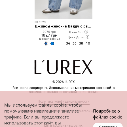
№
1329
Джинсы женские Вaggy с рваным эффектом
2070 грн
Цена Опт
1027
грн
Цена Дроп
Цена Розница
34
36
38
40
© 2026 L'UREX
Все права защищены. Использование материалов этого сайта
возможно только со ссылкой на источник.
Политика конфиденциальности
Мы используем файлы cookie, чтобы
помочь вам в навигации и анализе
Подробнее о
Условия сотрудничества с интернет-магазином L'UREX
трафика. Если вы продолжаете
файлах cookie
использовать этот сайт, вы
Мы в социальных сетях: