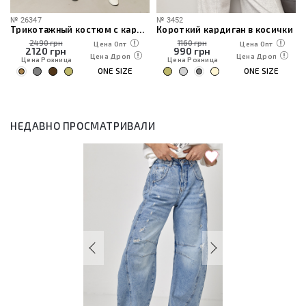
№
26347
№
3452
Трикотажный костюм с кардиганом, топом и брюками
Короткий кардиган в косички
2490 грн
1160 грн
Цена Опт
Цена Опт
2120
грн
990
грн
Цена Дроп
Цена Дроп
Цена Розница
Цена Розница
ONE SIZE
ONE SIZE
НЕДАВНО ПРОСМАТРИВАЛИ