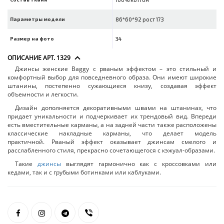
Параметры модели
86*60*92 рост 173
Размер на фото
34
ОПИСАНИЕ АРТ. 1329
Джинсы женские Вaggy с рваным эффектом – это стильный и
комфортный выбор для повседневного образа. Они имеют широкие
штанины, постепенно сужающиеся книзу, создавая эффект
объемности и легкости.
Дизайн дополняется декоративными швами на штанинах, что
придает уникальности и подчеркивает их трендовый вид. Впереди
есть вместительные карманы, а на задней части также расположены
классические накладные карманы, что делает модель
практичной. Рваный эффект оказывает джинсам смелого и
расслабленного стиля, прекрасно сочетающегося с кэжуал-образами.
Такие
джинсы
выглядят гармонично как с кроссовками или
кедами, так и с грубыми ботинками или каблуками.