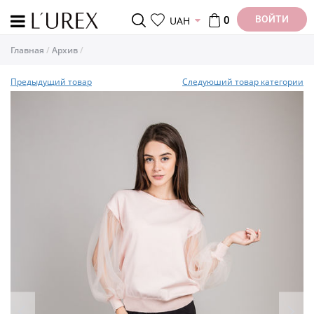
ВОЙТИ
UAH
0
Главная
Архив
Предыдущий товар
Следуюший товар категории