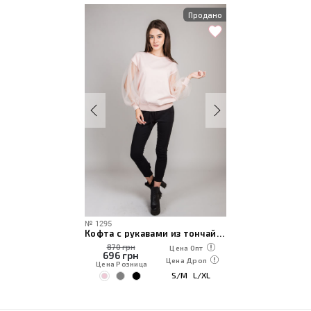
Продано
№
1295
Кофта с рукавами из тончайшего фатина
870 грн
Цена Опт
696
грн
Цена Дроп
Цена Розница
S/M
L/XL