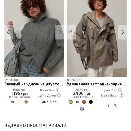
№
61180
№
262286
Вязаный кардиган на двусторонней молнии
Удлиненная ветровка-парка с капюшоном
1400 грн
2820 грн
Цена Опт
Цена Опт
1195
грн
2400
грн
Цена Дроп
Цена Дроп
Цена Розница
Цена Розница
ONE SIZE
S
M
НЕДАВНО ПРОСМАТРИВАЛИ