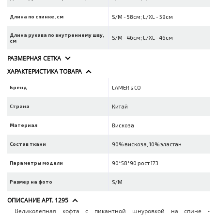
Длина по спинке, см
S/M - 58см; L/XL - 59см
Длина рукава по внутреннему шву,
S/M - 46см; L/XL - 46см
см
РАЗМЕРНАЯ СЕТКА
ХАРАКТЕРИСТИКА ТОВАРА
Бренд
LAMER s CO
Страна
Китай
Материал
Вискоза
Состав ткани
90% вискоза, 10% эластан
Параметры модели
90*58*90 рост 173
Размер на фото
S/M
ОПИСАНИЕ АРТ. 1295
Великолепная кофта с пикантной шнуровкой на спине -