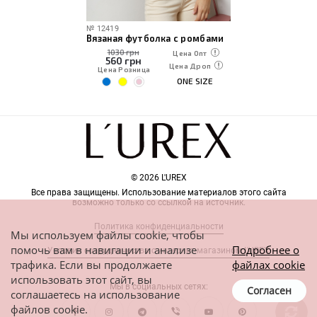
№
12419
Вязаная футболка с ромбами
1030 грн
Цена Опт
560
грн
Цена Дроп
Цена Розница
ONE SIZE
© 2026 L'UREX
Все права защищены. Использование материалов этого сайта
возможно только со ссылкой на источник.
Политика конфиденциальности
Мы используем файлы cookie, чтобы
помочь вам в навигации и анализе
Подробнее о
Условия сотрудничества с интернет-магазином L'UREX
трафика. Если вы продолжаете
файлах cookie
использовать этот сайт, вы
Мы в социальных сетях:
Согласен
соглашаетесь на использование
файлов cookie.