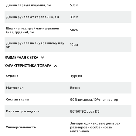
Длина переда изделия, см
53см
Длина рукава от горловины, см
33см
Ширина под проймами рукавов
50см
(над грудью), см
Длина рукава по внутреннему шву,
10см
см
РАЗМЕРНАЯ СЕТКА
ХАРАКТЕРИСТИКА ТОВАРА
Страна
Турция
Материал
Вязка
Состав ткани
90% вискоза, 10% полиэстер
Параметры модели
86*60*92 рост 173
Замеры одинаковые для всех
Универсальность
размеров - особенность
материала