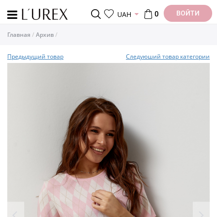
ВОЙТИ
UAH
0
Главная
Архив
Предыдущий товар
Следуюший товар категории