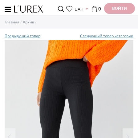
ВОЙТИ
UAH
0
Главная
Архив
Предыдущий товар
Следуюший товар категории