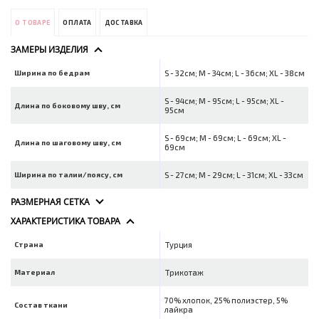
О ТОВАРЕ
ОПЛАТА
ДОСТАВКА
ЗАМЕРЫ ИЗДЕЛИЯ
Ширина по бедрам
S - 32см; M - 34см; L - 36см; XL - 38см
S - 94см; M - 95см; L - 95см; XL -
Длина по боковому шву, см
95см
S - 69см; M - 69см; L - 69см; XL -
Длина по шаговому шву, см
69см
Ширина по талии/поясу, см
S - 27см; M - 29см; L - 31см; XL - 33см
РАЗМЕРНАЯ СЕТКА
ХАРАКТЕРИСТИКА ТОВАРА
Страна
Турция
Материал
Трикотаж
70% хлопок, 25% полиэстер, 5%
Состав ткани
лайкра