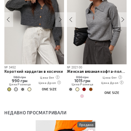
№
3452
№
202100
Короткий кардиган в косички
Женская вязаная кофта-поло на молнии
1160 грн
1190 грн
Цена Опт
Цена Опт
990
грн
1015
грн
Цена Дроп
Цена Дроп
Цена Розница
Цена Розница
ONE SIZE
ONE SIZE
НЕДАВНО ПРОСМАТРИВАЛИ
Продано