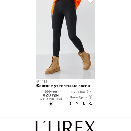
№
1133
Женские утепленные лосины в рубчик
600 грн
Цена Опт
420
грн
Цена Дроп
Цена Розница
S
M
L
XL