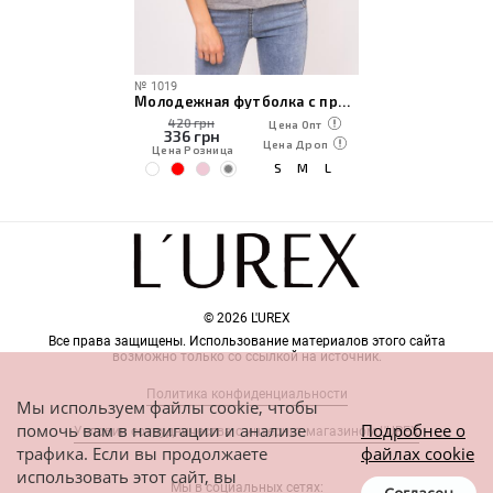
№
1019
Молодежная футболка с принтом губ
420 грн
Цена Опт
336
грн
Цена Дроп
Цена Розница
S
M
L
© 2026 L'UREX
Все права защищены. Использование материалов этого сайта
возможно только со ссылкой на источник.
Политика конфиденциальности
Мы используем файлы cookie, чтобы
помочь вам в навигации и анализе
Подробнее о
Условия сотрудничества с интернет-магазином L'UREX
трафика. Если вы продолжаете
файлах cookie
использовать этот сайт, вы
Мы в социальных сетях: