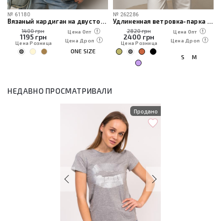
№
61180
№
262286
Вязаный кардиган на двусторонней молнии
Удлиненная ветровка-парка с капюшоном
1400 грн
2820 грн
Цена Опт
Цена Опт
1195
грн
2400
грн
Цена Дроп
Цена Дроп
Цена Розница
Цена Розница
ONE SIZE
S
M
НЕДАВНО ПРОСМАТРИВАЛИ
Продано