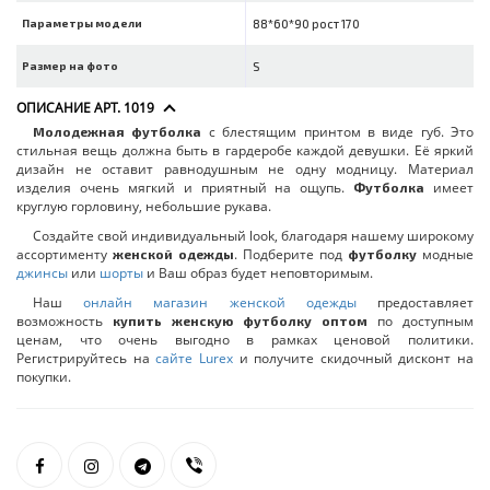
Параметры модели
88*60*90 рост 170
Размер на фото
S
ОПИСАНИЕ АРТ. 1019
с блестящим принтом в виде губ. Это
Молодежная футболка
стильная вещь должна быть в гардеробе каждой девушки. Её яркий
дизайн не оставит равнодушным не одну модницу. Материал
изделия очень мягкий и приятный на ощупь.
имеет
Футболка
круглую горловину, небольшие рукава.
Создайте свой индивидуальный look, благодаря нашему широкому
ассортименту
. Подберите под
модные
женской одежды
футболку
джинсы
или
шорты
и Ваш образ будет неповторимым.
Наш
онлайн магазин женской одежды
предоставляет
возможность
по доступным
купить женскую футболку оптом
ценам, что очень выгодно в рамках ценовой политики.
Регистрируйтесь на
сайте Lurex
и получите скидочный дисконт на
покупки.