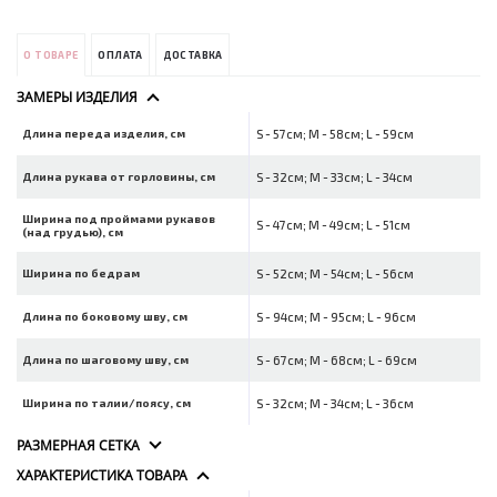
О ТОВАРЕ
ОПЛАТА
ДОСТАВКА
ЗАМЕРЫ ИЗДЕЛИЯ
Длина переда изделия, см
S - 57см; M - 58см; L - 59см
Длина рукава от горловины, см
S - 32см; M - 33см; L - 34см
Ширина под проймами рукавов
S - 47см; M - 49см; L - 51см
(над грудью), см
Ширина по бедрам
S - 52см; M - 54см; L - 56см
Длина по боковому шву, см
S - 94см; M - 95см; L - 96см
Длина по шаговому шву, см
S - 67см; M - 68см; L - 69см
Ширина по талии/поясу, см
S - 32см; M - 34см; L - 36см
РАЗМЕРНАЯ СЕТКА
ХАРАКТЕРИСТИКА ТОВАРА