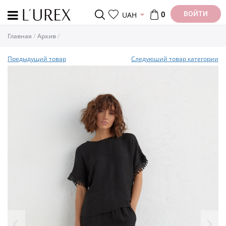
ВОЙТИ
UAH
0
Главная
Архив
Предыдущий товар
Следуюший товар категории