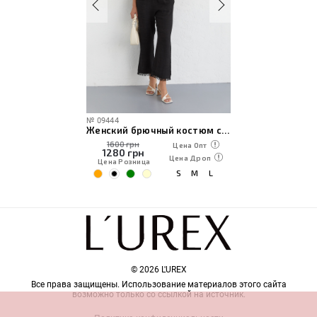
№
09444
Женский брючный костюм с бахромой
1600 грн
Цена Опт
1280
грн
Цена Дроп
Цена Розница
S
M
L
© 2026 L'UREX
Все права защищены. Использование материалов этого сайта
возможно только со ссылкой на источник.