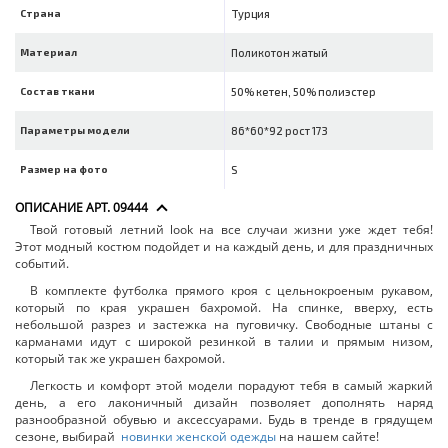
Страна
Турция
Материал
Поликотон жатый
Состав ткани
50% кетен, 50% полиэстер
Параметры модели
86*60*92 рост 173
Размер на фото
S
ОПИСАНИЕ АРТ. 09444
Твой готовый летний look на все случаи жизни уже ждет тебя!
Этот модный костюм подойдет и на каждый день, и для праздничных
событий.
В комплекте футболка прямого кроя с цельнокроеным рукавом,
который по края украшен бахромой. На спинке, вверху, есть
небольшой разрез и застежка на пуговичку. Свободные штаны с
карманами идут с широкой резинкой в талии и прямым низом,
который так же украшен бахромой.
Легкость и комфорт этой модели порадуют тебя в самый жаркий
день, а его лаконичный дизайн позволяет дополнять наряд
разнообразной обувью и аксессуарами. Будь в тренде в грядущем
сезоне, выбирай
новинки женской одежды
на нашем сайте!