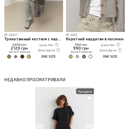
№
26347
№
3452
Трикотажный костюм с кардиганом, топом и брюками
Короткий кардиган в косички
2490 грн
1160 грн
Цена Опт
Цена Опт
2120
грн
990
грн
Цена Дроп
Цена Дроп
Цена Розница
Цена Розница
ONE SIZE
ONE SIZE
НЕДАВНО ПРОСМАТРИВАЛИ
Продано