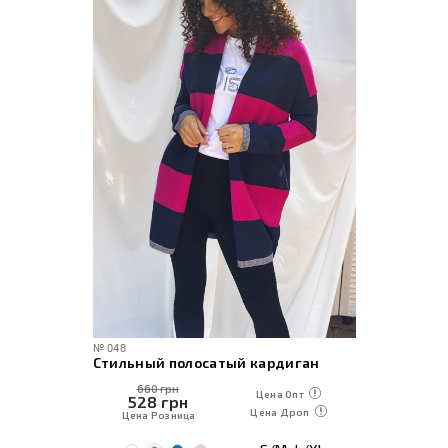
№
048
Стильный полосатый кардиган
660 грн
Цена Опт
528
грн
Цена Дроп
Цена Розница