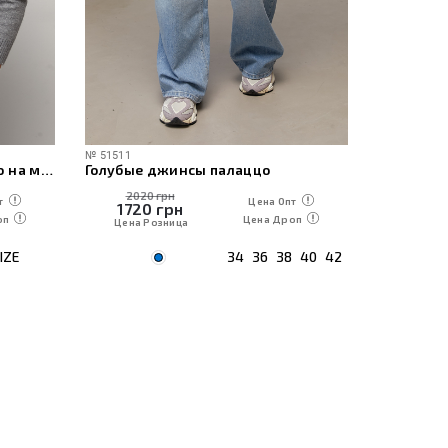
№
51511
№
60471
Женская вязаная кофта-поло на молнии
Голубые джинсы палаццо
2020 грн
1230
т
Цена Опт
1720
грн
1050
оп
Цена Дроп
Цена Розница
Цена Р
IZE
34
36
38
40
42