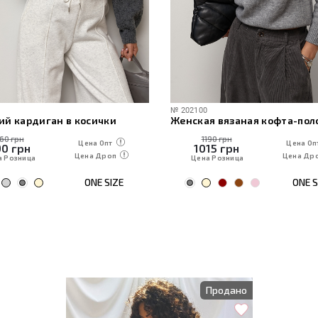
№
202100
ий кардиган в косички
160 грн
1190 грн
Цена Опт
Цена Оп
90
грн
1015
грн
Цена Дроп
Цена Др
а Розница
Цена Розница
ONE SIZE
ONE S
Продано