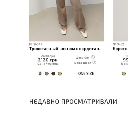
№
26347
№
3452
ече
Трикотажный костюм с кардиганом, топом и брюками
Коротк
2490 грн
1
 Опт
Цена Опт
2120
грн
9
Дроп
Цена Дроп
Цена Розница
Цен
E SIZE
ONE SIZE
НЕДАВНО ПРОСМАТРИВАЛИ