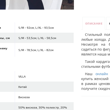
ОПИСАНИЕ
м
S/M - 92см; L/XL - 93,5см
Стильный пол
ны, см
S/M - 53,5см; L/XL - 56,5см
любые холода. 
Несмотря на б
ннему
садиться по фиг
S/M - 78,5см; L/XL - 82см
является наша 
Такой кардиг
стильными футб
Наш
онлайн
VILLA
купить женский 
в рамках ценов
Китай
получите скидоч
Вискоза
50% вискоза, 30% полиэстр, 20%