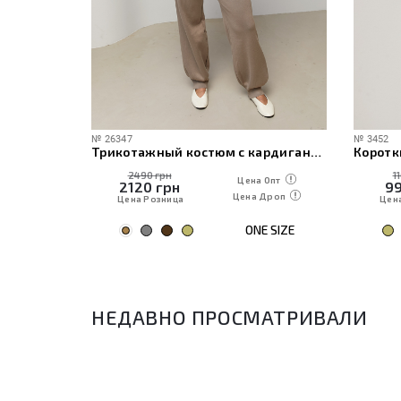
№
26347
№
3452
ече
Трикотажный костюм с кардиганом, топом и брюками
Коротк
2490 грн
1
 Опт
Цена Опт
2120
грн
9
Дроп
Цена Дроп
Цена Розница
Цен
E SIZE
ONE SIZE
НЕДАВНО ПРОСМАТРИВАЛИ