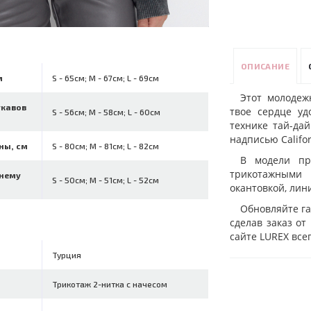
ОПИСАНИЕ
м
S - 65см; M - 67см; L - 69см
Этот молодеж
укавов
твое сердце уд
S - 56см; M - 58см; L - 60см
технике тай-да
надписью Califor
ны, см
S - 80см; M - 81см; L - 82см
В модели пр
трикотажными
ннему
S - 50см; M - 51см; L - 52см
окантовкой, лин
Обновляйте г
сделав заказ от
сайте LUREX все
Турция
Трикотаж 2-нитка с начесом