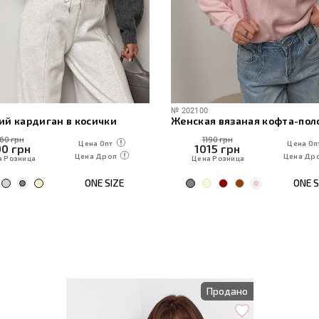
№
202100
ий кардиган в косички
160 грн
1190 грн
Цена Опт
Цена Оп
90
грн
1015
грн
Цена Дроп
Цена Др
а Розница
Цена Розница
ONE SIZE
ONE S
Продано