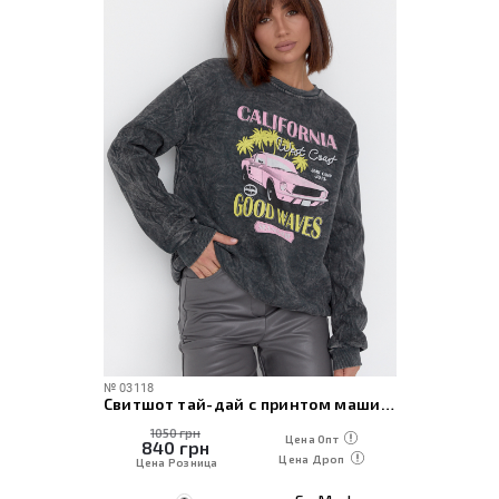
№
03118
Свитшот тай-дай с принтом машины и надписью California
1050 грн
Цена Опт
840
грн
Цена Дроп
Цена Розница