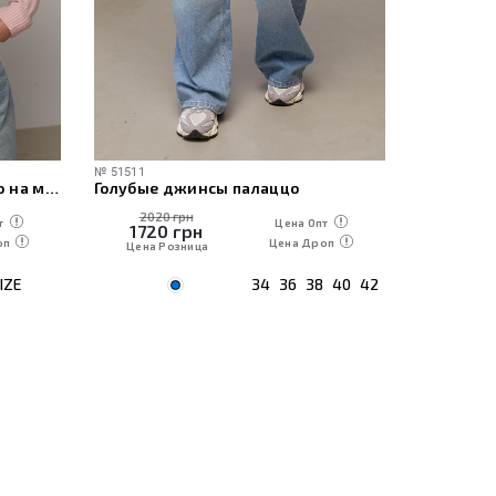
№
51511
№
60471
Женская вязаная кофта-поло на молнии
Голубые джинсы палаццо
2020 грн
1230
т
Цена Опт
1720
грн
1050
оп
Цена Дроп
Цена Розница
Цена Р
IZE
34
36
38
40
42