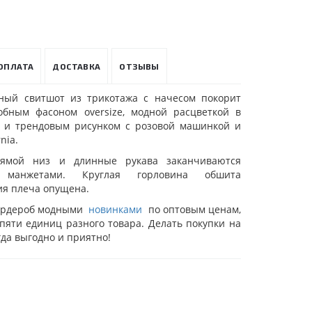
ОПЛАТА
ДОСТАВКА
ОТЗЫВЫ
ный свитшот из трикотажа с начесом покорит
обным фасоном oversize, модной расцветкой в
й и трендовым рисунком с розовой машинкой и
nia.
ямой низ и длинные рукава заканчиваются
 манжетами. Круглая горловина обшита
ия плеча опущена.
ардероб модными
новинками
по оптовым ценам,
 пяти единиц разного товара. Делать покупки на
гда выгодно и приятно!