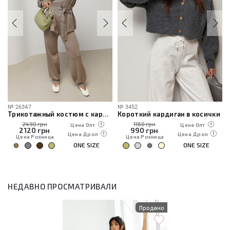
№
26347
№
3452
Трикотажный костюм с кардиганом, топом и брюками
Короткий кардиган в косички
2490 грн
1160 грн
Цена Опт
Цена Опт
2120
грн
990
грн
Цена Дроп
Цена Дроп
Цена Розница
Цена Розница
ONE SIZE
ONE SIZE
НЕДАВНО ПРОСМАТРИВАЛИ
Продано