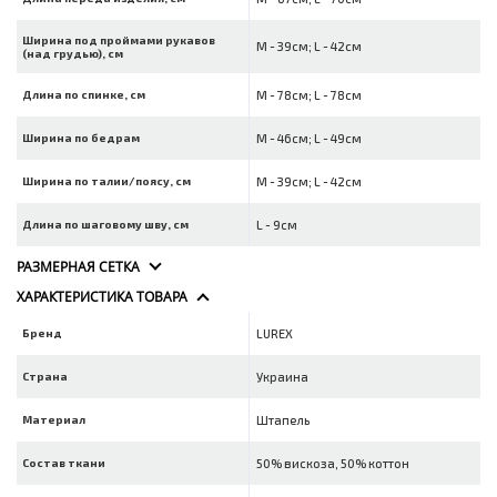
Ширина под проймами рукавов
M - 39см; L - 42см
(над грудью), см
Длина по спинке, см
M - 78см; L - 78см
Ширина по бедрам
M - 46см; L - 49см
Ширина по талии/поясу, см
M - 39см; L - 42см
Длина по шаговому шву, см
L - 9см
РАЗМЕРНАЯ СЕТКА
ХАРАКТЕРИСТИКА ТОВАРА
Бренд
LUREX
Страна
Украина
Материал
Штапель
Состав ткани
50% вискоза, 50% коттон