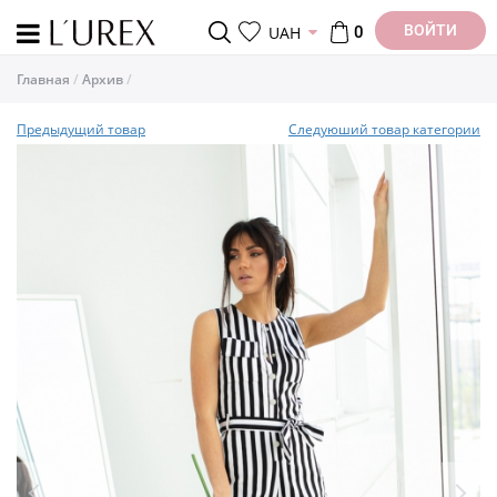
ВОЙТИ
UAH
0
Главная
Архив
Предыдущий товар
Следуюший товар категории