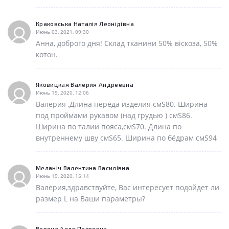
Краковська Наталія Леонідівна
Июнь 03, 2021, 09:30
Анна, доброго дня! Склад тканини 50% віскоза, 50%
котон.
Яковицкая Валерия Андреевна
Июнь 19, 2020, 12:06
Валерия ,Длина переда изделия смS80. Ширина
под проймами рукавом (над грудью ) смS86.
Ширина по талии пояса,смS70. Длина по
внутреннему шву смS65. Ширина по бёдрам смS94
Меланіч Валентина Василівна
Июнь 19, 2020, 15:14
Валерия,здравствуйте, Вас интересует подойдет ли
размер L на Ваши параметры?
Ворона Алла Петровна