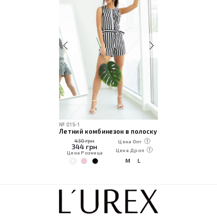
№
015-1
Летний комбинезон в полоску
430 грн
Цена Опт
344
грн
Цена Дроп
Цена Розница
M
L