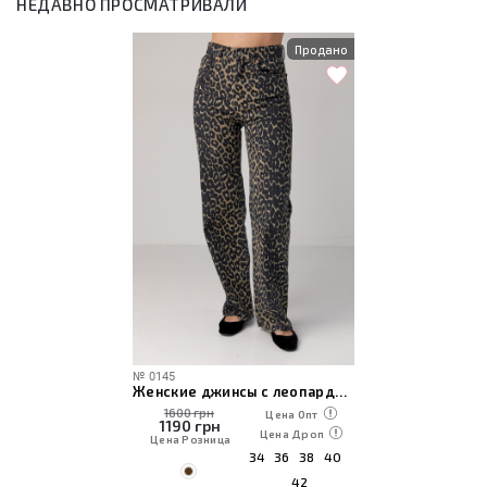
НЕДАВНО ПРОСМАТРИВАЛИ
Продано
№
0145
Женские джинсы с леопардовым узором
1600 грн
Цена Опт
1190
грн
Цена Дроп
Цена Розница
34
36
38
40
42