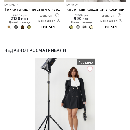
№
26347
№
3452
Трикотажный костюм с кардиганом, топом и брюками
Короткий кардиган в косички
2490 грн
1160 грн
Цена Опт
Цена Опт
2120
грн
990
грн
Цена Дроп
Цена Дроп
Цена Розница
Цена Розница
ONE SIZE
ONE SIZE
НЕДАВНО ПРОСМАТРИВАЛИ
Продано