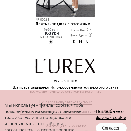
№
00025
Платье-пиджак с отложным воротником
1460 грн
Цена Опт
1168
грн
Цена Дроп
Цена Розница
S
M
L
© 2026 L'UREX
Все права защищены. Использование материалов этого сайта
возможно только со ссылкой на источник.
Политика конфиденциальности
Мы используем файлы cookie, чтобы
помочь вам в навигации и анализе
Подробнее о
Условия сотрудничества с интернет-магазином L'UREX
трафика. Если вы продолжаете
файлах cookie
использовать этот сайт, вы
Мы в социальных сетях:
Согласен
соглашаетесь на использование