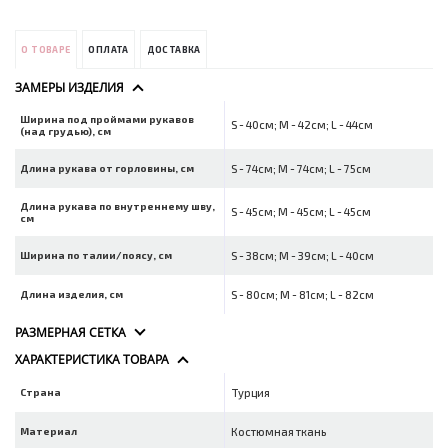
О ТОВАРЕ
ОПЛАТА
ДОСТАВКА
ЗАМЕРЫ ИЗДЕЛИЯ
Ширина под проймами рукавов
S - 40см; M - 42см; L - 44см
(над грудью), см
Длина рукава от горловины, см
S - 74см; M - 74см; L - 75см
Длина рукава по внутреннему шву,
S - 45см; M - 45см; L - 45см
см
Ширина по талии/поясу, см
S - 38см; M - 39см; L - 40см
Длина изделия, см
S - 80см; M - 81см; L - 82см
РАЗМЕРНАЯ СЕТКА
ХАРАКТЕРИСТИКА ТОВАРА
Страна
Турция
Материал
Костюмная ткань