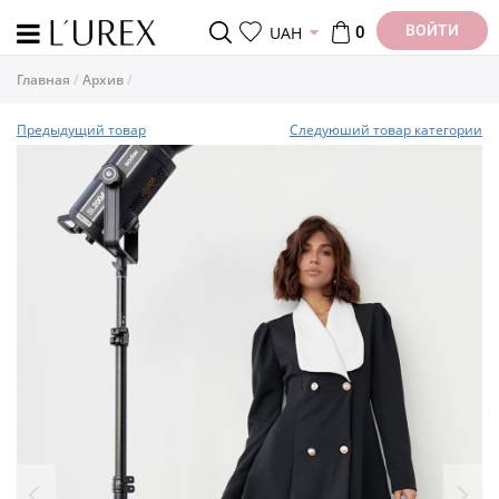
ВОЙТИ
UAH
0
Главная
Архив
Предыдущий товар
Следуюший товар категории