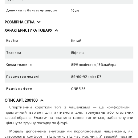
Довжина по боковому шву, см
16см
РОЗМІРНА СІТКА
ХАРАКТЕРИСТИКА ТОВАРУ
Країна
Китай
Тканина
Біфлекс
Склад тканини
85% поліестер, 15% лайкра
Параметри моделі
86*60*92 зріст 173
Розмір на фото
ONE SIZE
ОПИС АРТ. 200100
Спортивний короткий топ із чашечками — це комфортний і
практичний варіант для активного дня, тренувань або стильних
casual-образів. Еластична тканина гарно тягнеться, забезпечуючи
щільну та зручну посадку по фігурі.
Модель доповнена внутрішніми поролоновими чашечками, які
створюють комфорт і підтримку під час носіння. У верхній частині