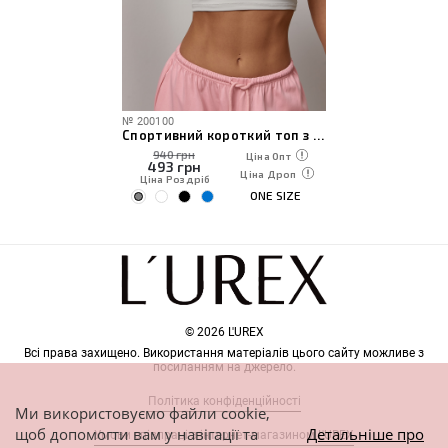
№
200100
Спортивний короткий топ з чашечками
940 грн
Ціна Опт
493
грн
Ціна Дроп
Ціна Роздріб
ONE SIZE
© 2026 L'UREX
Всі права захищено. Використання матеріалів цього сайту можливе з
посиланням на джерело.
Політика конфіденційності
Ми використовуємо файли cookie,
щоб допомогти вам у навігації та
Детальніше про
Умови співпраці з інтернет-магазином L'UREX