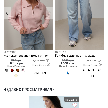
№
202100
№
51511
и
Женская вязаная кофта-поло на молнии
Голубые джинсы палаццо
1190 грн
2020 грн
Цена Опт
Цена Опт
1015
грн
1720
грн
Цена Дроп
Цена Дроп
Цена Розница
Цена Розница
34
36
38
40
ONE SIZE
42
НЕДАВНО ПРОСМАТРИВАЛИ
Продано