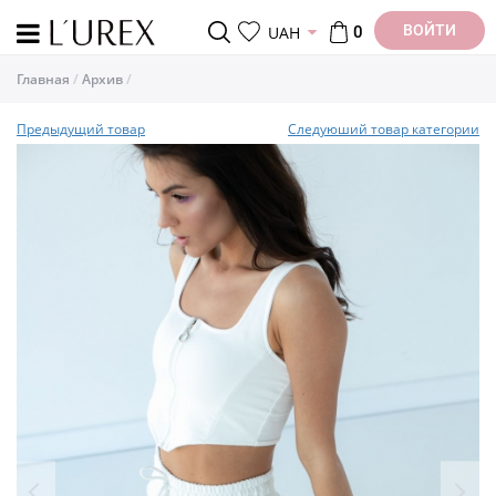
ВОЙТИ
UAH
0
Главная
Архив
Предыдущий товар
Следуюший товар категории