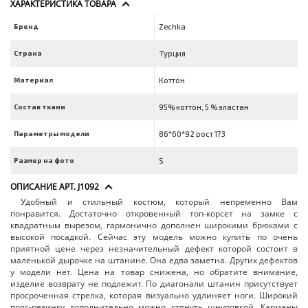
ХАРАКТЕРИСТИКА ТОВАРА
Бренд
Zechka
Страна
Турция
Материал
Коттон
Состав ткани
95% коттон, 5 % эластан
Параметры модели
86*60*92 рост 173
Размер на фото
S
ОПИСАНИЕ АРТ. J1092
Удобный и стильный костюм, который непременно Вам
понравится. Достаточно откровенный топ-корсет на замке с
квадратным вырезом, гармонично дополнен широкими брюками с
высокой посадкой. Сейчас эту модель можно купить по очень
приятной цене через незначительный дефект которой состоит в
маленькой дырочке на штанине. Она едва заметна. Других дефектов
у модели нет. Цена на товар снижена, но обратите внимание,
изделие возврату не подлежит. По диагонали штанин присутствует
просроченная стрелка, которая визуально удлиняет ноги. Широкий
пояс-резинку дополнительно можно стянуть шнуровкой. Карманы