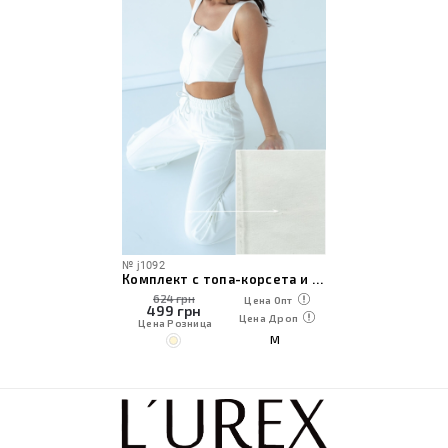
№
j1092
Комплект с топа-корсета и широких брюк с уценкой
624 грн
Цена Опт
499
грн
Цена Дроп
Цена Розница
M