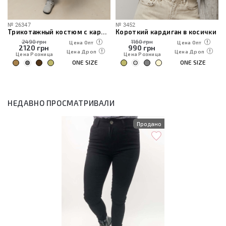
№
26347
№
3452
Трикотажный костюм с кардиганом, топом и брюками
Короткий кардиган в косички
2490 грн
1160 грн
Цена Опт
Цена Опт
2120
грн
990
грн
Цена Дроп
Цена Дроп
Цена Розница
Цена Розница
ONE SIZE
ONE SIZE
НЕДАВНО ПРОСМАТРИВАЛИ
Продано