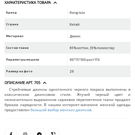
ХАРАКТЕРИСТИКА ТОВАРА
Бренд
Rong JoJo
Страна
Китай
Материал
Джинс
Состав ткани
65% коттон, 35% полиэстер
Параметры модели
90*75*100 рост 170
Размер на фото
29
ОПИСАНИЕ АРТ. 705
Стрейчевые джинсы однотонного черного покраса выполнены в
классическом джинсовом стиле. Жгучий черный цвет и
незначительно выраженное саржевое переплетение ткани придают
брюкам нарядности. В нашем интернет-магазине женской одежды
предоставлен
большой выбор женских джинсов
.