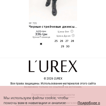
№
705
Черные стрейчевые джинсы с высокой посадкой
420 грн
Цена Опт
336
грн
Цена Дроп
Цена Розница
25
26
27
28
29
30
© 2026 L'UREX
Все права защищены. Использование материалов этого сайта
возможно только со ссылкой на источник.
Политика конфиденциальности
Мы используем файлы cookie, чтобы
помочь вам в навигации и анализе
Подробнее о
Условия сотрудничества с интернет-магазином L'UREX