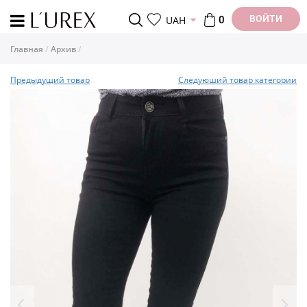
ВОЙТИ
UAH
0
Главная
Архив
Предыдущий товар
Следуюший товар категории