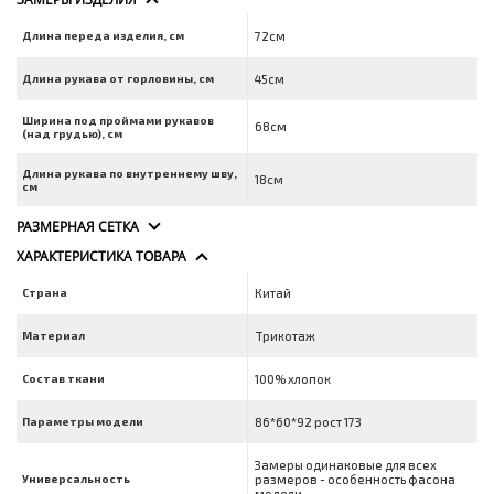
Длина переда изделия, см
72см
Длина рукава от горловины, см
45см
Ширина под проймами рукавов
68см
(над грудью), см
Длина рукава по внутреннему шву,
18см
см
РАЗМЕРНАЯ СЕТКА
ХАРАКТЕРИСТИКА ТОВАРА
Страна
Китай
Материал
Трикотаж
Состав ткани
100% хлопок
Параметры модели
86*60*92 рост 173
Замеры одинаковые для всех
Универсальность
размеров - особенность фасона
модели