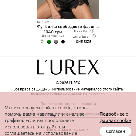
№
6562
Футболка свободного фасона с надписью Saturday
1040
грн
Цена Опт
Цена Розница
Цена Дроп
ONE SIZE
© 2026 L'UREX
Все права защищены. Использование материалов этого сайта
возможно только со ссылкой на источник.
Политика конфиденциальности
Мы используем файлы cookie, чтобы
помочь вам в навигации и анализе
Подробнее о
Условия сотрудничества с интернет-магазином L'UREX
трафика. Если вы продолжаете
файлах cookie
использовать этот сайт, вы
Мы в социальных сетях:
Согласен
соглашаетесь на использование