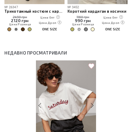
№
26347
№
3452
Трикотажный костюм с кардиганом, топом и брюками
Короткий кардиган в косички
2490 грн
1160 грн
Цена Опт
Цена Опт
2120
грн
990
грн
Цена Дроп
Цена Дроп
Цена Розница
Цена Розница
ONE SIZE
ONE SIZE
НЕДАВНО ПРОСМАТРИВАЛИ