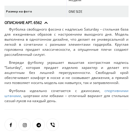
Размер на фото
ONE SIZE
ОПИСАНИЕ АРТ. 6562
Футболка свободного фасона с надписью Saturday – стильная база
для ежедневных образов с настроением выходного дня. Модель
выполнена в однотонном дизайне, что делает ее универсальной и
легкой в сочетании с разными элементами гардероба. Круглая
горловина придает классическости, а опущенные плечи создают
расслабленный силуэт.
Впереди футболку украшает вышитая контрастная надпись
“Saturday”, которая придает изделию характер и делает его
акцентным без лишней перегруженности. Свободный крой
обеспечивает комфорт в носке и не сковывает движения, а прямой
низ позволяет носить модель как навыпуск, так и заправленной.
Футболка идеально сочетается с джинсами,
спортивними
штанами
, шортами или юбками – отличный вариант для стильных
casual-луков на каждый день.