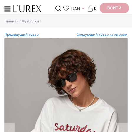
ВОЙТИ
UAH
0
Главная
Футболки
Предыдущий товар
Следуюший товар категории