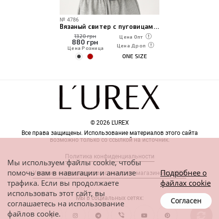
№
4786
Вязаный свитер с пуговицами на горловине
1320 грн
Цена Опт
880
грн
Цена Дроп
Цена Розница
ONE SIZE
© 2026 L'UREX
Все права защищены. Использование материалов этого сайта
возможно только со ссылкой на источник.
Политика конфиденциальности
Мы используем файлы cookie, чтобы
помочь вам в навигации и анализе
Подробнее о
Условия сотрудничества с интернет-магазином L'UREX
трафика. Если вы продолжаете
файлах cookie
использовать этот сайт, вы
Мы в социальных сетях:
Согласен
соглашаетесь на использование
файлов cookie.