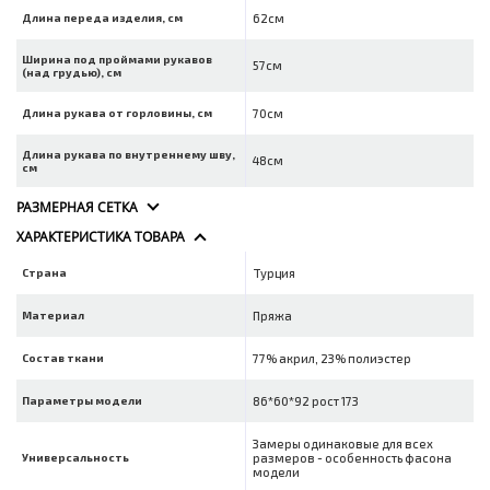
Длина переда изделия, см
62см
Ширина под проймами рукавов
57см
(над грудью), см
Длина рукава от горловины, см
70см
Длина рукава по внутреннему шву,
48см
см
РАЗМЕРНАЯ СЕТКА
ХАРАКТЕРИСТИКА ТОВАРА
Страна
Турция
Материал
Пряжа
Состав ткани
77% акрил, 23% полиэстер
Параметры модели
86*60*92 рост 173
Замеры одинаковые для всех
Универсальность
размеров - особенность фасона
модели