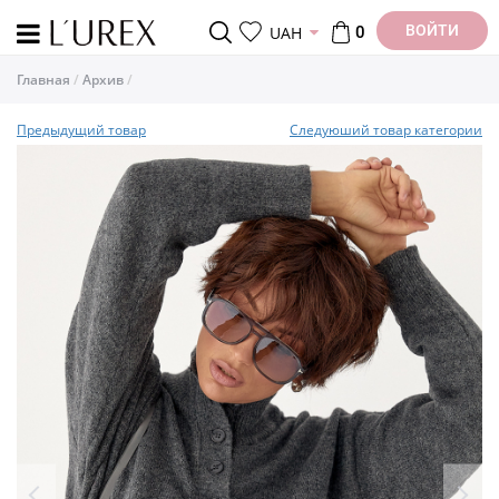
ВОЙТИ
UAH
0
Главная
Архив
Предыдущий товар
Следуюший товар категории