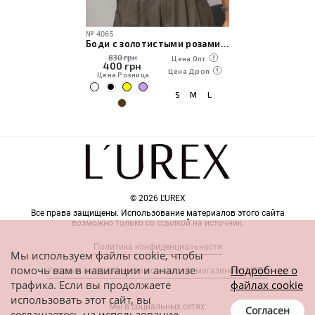
№
4065
Боди с золотистыми розами на бретелях
830 грн
Цена Опт
400
грн
Цена Дроп
Цена Розница
S
M
L
© 2026 L'UREX
Все права защищены. Использование материалов этого сайта
возможно только со ссылкой на источник.
Политика конфиденциальности
Мы используем файлы cookie, чтобы
помочь вам в навигации и анализе
Подробнее о
Условия сотрудничества с интернет-магазином L'UREX
трафика. Если вы продолжаете
файлах cookie
использовать этот сайт, вы
Мы в социальных сетях:
Согласен
соглашаетесь на использование