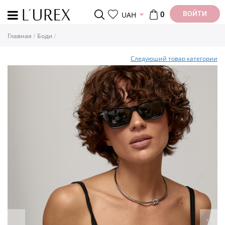
ВОЙТИ
UAH
0
Главная
Боди
Следуюший товар категории