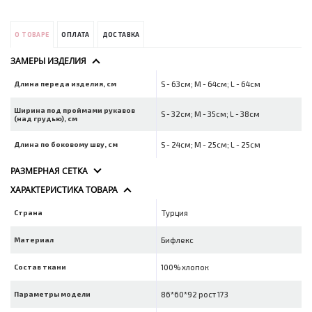
О ТОВАРЕ
ОПЛАТА
ДОСТАВКА
ЗАМЕРЫ ИЗДЕЛИЯ
Длина переда изделия, см
S - 63см; M - 64см; L - 64см
Ширина под проймами рукавов
S - 32см; M - 35см; L - 38см
(над грудью), см
Длина по боковому шву, см
S - 24см; M - 25см; L - 25см
РАЗМЕРНАЯ СЕТКА
ХАРАКТЕРИСТИКА ТОВАРА
Страна
Турция
Материал
Бифлекс
Состав ткани
100% хлопок
Параметры модели
86*60*92 рост 173