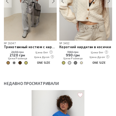
№
26347
№
3452
Трикотажный костюм с кардиганом, топом и брюками
Короткий кардиган в косички
2490 грн
1160 грн
Цена Опт
Цена Опт
2120
грн
990
грн
Цена Дроп
Цена Дроп
Цена Розница
Цена Розница
ONE SIZE
ONE SIZE
НЕДАВНО ПРОСМАТРИВАЛИ