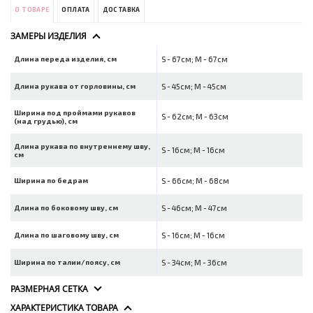
О ТОВАРЕ
ОПЛАТА
ДОСТАВКА
ЗАМЕРЫ ИЗДЕЛИЯ
Длина переда изделия, см
S - 67см; M - 67см
Длина рукава от горловины, см
S - 45см; M - 45см
Ширина под проймами рукавов
S - 62см; M - 63см
(над грудью), см
Длина рукава по внутреннему шву,
S - 16см; M - 16см
см
Ширина по бедрам
S - 66см; M - 68см
Длина по боковому шву, см
S - 46см; M - 47см
Длина по шаговому шву, см
S - 16см; M - 16см
Ширина по талии/поясу, см
S - 34см; M - 36см
РАЗМЕРНАЯ СЕТКА
ХАРАКТЕРИСТИКА ТОВАРА