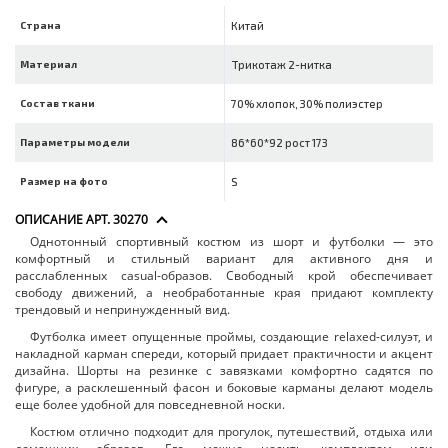
Страна
Китай
Материал
Трикотаж 2-нитка
Состав ткани
70% хлопок, 30% полиэстер
Параметры модели
86*60*92 рост 173
Размер на фото
S
ОПИСАНИЕ АРТ. 30270
Однотонный спортивный костюм из шорт и футболки — это
комфортный и стильный вариант для активного дня и
расслабленных casual-образов. Свободный крой обеспечивает
свободу движений, а необработанные края придают комплекту
трендовый и непринужденный вид.
Футболка имеет опущенные проймы, создающие relaxed-силуэт, и
накладной карман спереди, который придает практичности и акцент
дизайна. Шорты на резинке с завязками комфортно садятся по
фигуре, а расклешенный фасон и боковые карманы делают модель
еще более удобной для повседневной носки.
Костюм отлично подходит для прогулок, путешествий, отдыха или