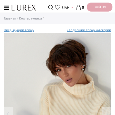
ВОЙТИ
UAH
0
Главная
Кофты, туники
Предыдущий товар
Следуюший товар категории