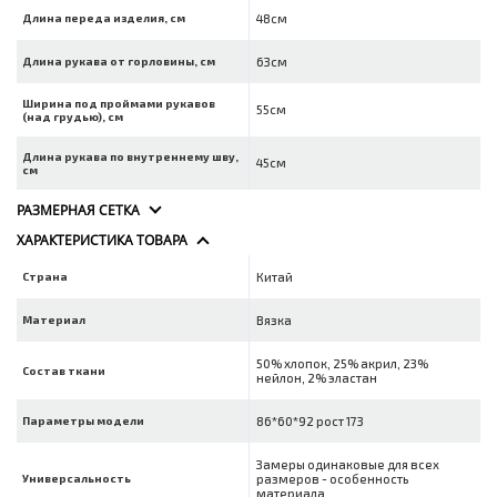
Длина переда изделия, см
48см
Длина рукава от горловины, см
63см
Ширина под проймами рукавов
55см
(над грудью), см
Длина рукава по внутреннему шву,
45см
см
РАЗМЕРНАЯ СЕТКА
ХАРАКТЕРИСТИКА ТОВАРА
Страна
Китай
Материал
Вязка
50% хлопок, 25% акрил, 23%
Состав ткани
нейлон, 2% эластан
Параметры модели
86*60*92 рост 173
Замеры одинаковые для всех
Универсальность
размеров - особенность
материала