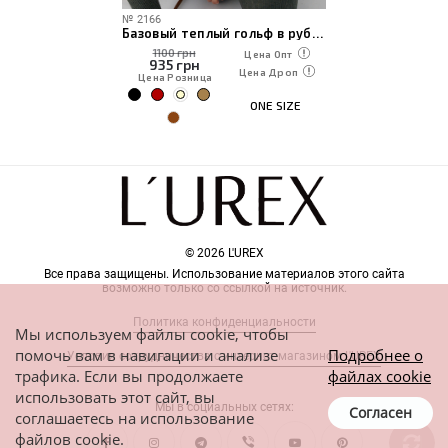
№
2166
Базовый теплый гольф в рубчик
1100 грн
Цена Опт
935
грн
Цена Дроп
Цена Розница
ONE SIZE
© 2026 L'UREX
Все права защищены. Использование материалов этого сайта
возможно только со ссылкой на источник.
Политика конфиденциальности
Мы используем файлы cookie, чтобы
помочь вам в навигации и анализе
Подробнее о
Условия сотрудничества с интернет-магазином L'UREX
трафика. Если вы продолжаете
файлах cookie
использовать этот сайт, вы
Мы в социальных сетях:
Согласен
соглашаетесь на использование
файлов cookie.