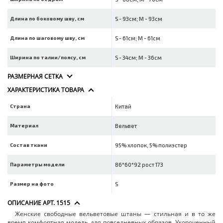
Длина по боковому шву, см
S - 93см; M - 93см
Длина по шаговому шву, см
S - 61см; M - 61см
Ширина по талии/поясу, см
S - 34см; M - 36см
РАЗМЕРНАЯ СЕТКА
ХАРАКТЕРИСТИКА ТОВАРА
Страна
Китай
Материал
Вельвет
Состав ткани
95% хлопок, 5% полиэстер
Параметры модели
86*60*92 рост 173
Размер на фото
S
ОПИСАНИЕ АРТ. 1515
Женские свободные вельветовые штаны — стильная и в то же
время комфортная модель для повседневных образов. Укороченный