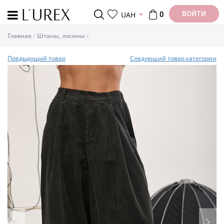
ВОЙТИ
UAH
0
Главная
Штаны, лосины
Предыдущий товар
Следуюший товар категории