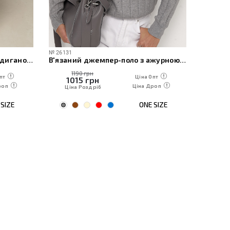
№
26131
№
202100
Трикотажний костюм із кардиганом, топом та штанами
В'язаний джемпер-поло з ажурною в'язкою
1190 грн
11
пт
Ціна Опт
1015
грн
10
роп
Ціна Дроп
Ціна Роздріб
Ціна
SIZE
ONE SIZE