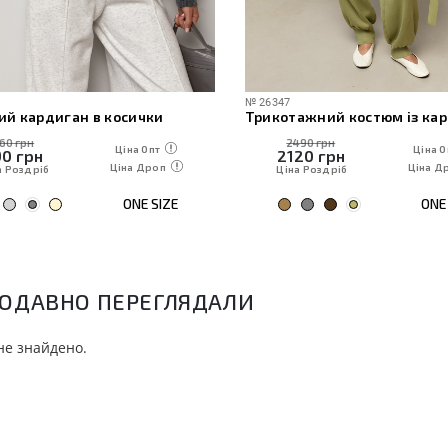
№
26347
ий кардиган в косички
160 грн
2490 грн
Ціна Опт
Ціна О
90
грн
2120
грн
Ціна Дроп
Ціна Д
а Роздріб
Ціна Роздріб
ONE SIZE
ONE 
ОДАВНО ПЕРЕГЛЯДАЛИ
не знайдено.