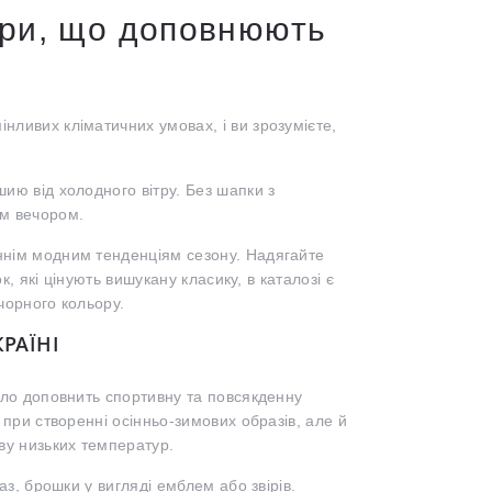
ари, що доповнюють
нливих кліматичних умовах, і ви зрозумієте,
шию від холодного вітру. Без шапки з
им вечором.
аннім модним тенденціям сезону. Надягайте
к, які цінують вишукану класику, в каталозі є
чорного кольору.
РАЇНІ
дало доповнить спортивну та повсякденну
 при створенні осінньо-зимових образів, але й
иву низьких температур.
аз, брошки у вигляді емблем або звірів.