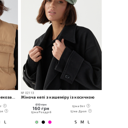
№
02113
Жіноча демісезонна панама з екозамші
Жіноча кепі з кашеміру із косичкою
610 грн
т
Ціна Опт
160
грн
оп
Ціна Дроп
Ціна Роздріб
M
L
S
M
L