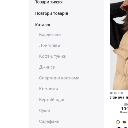
Товари тижня
Повтори товарів
Каталог
Кардигани
Лонгсліви
Кофти, туніки
Джинси
Спортивні костюми
Костюми
№
02120
Жіноча п
Верхній одяг
51
14
Cукні
Ціна
Сарафани