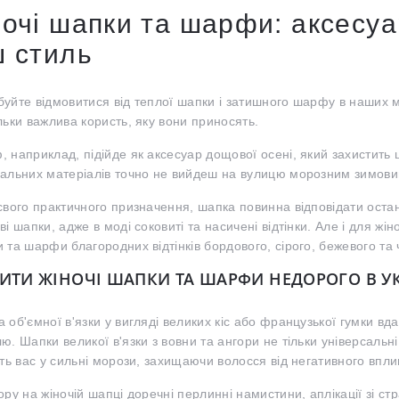
очі шапки та шарфи: аксесу
 стиль
уйте відмовитися від теплої шапки і затишного шарфу в наших мі
льки важлива користь, яку вони приносять.
 наприклад, підійде як аксесуар дощової осені, який захистить 
альних матеріалів точно не вийдеш на вулицю морозним зимов
свого практичного призначення, шапка повинна відповідати ост
ві шапки, адже в моді соковиті та насичені відтінки. Але і для жіно
 та шарфи благородних відтінків бордового, сірого, бежевого та 
ИТИ ЖІНОЧІ ШАПКИ ТА ШАРФИ НЕДОРОГО В УК
 об'ємної в'язки у вигляді великих кіс або французької гумки в
ю. Шапки великої в'язки з вовни та ангори не тільки універсальні
ють вас у сильні морози, захищаючи волосся від негативного впл
ору на жіночій шапці доречні перлинні намистини, аплікації зі стр