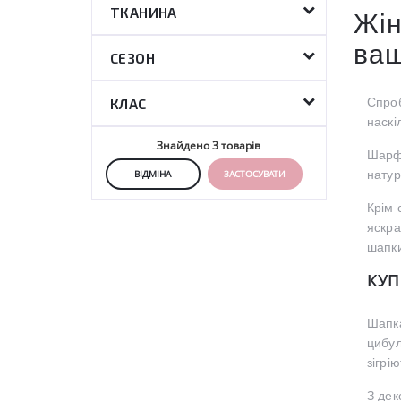
ТКАНИНА
Жін
ваш
СЕЗОН
КЛАС
Спроб
наскі
Знайдено
3
товарів
Шарф,
ВІДМІНА
ЗАСТОСУВАТИ
натур
Крім 
яскра
шапки
КУП
Шапка
цибул
зігрі
З дек