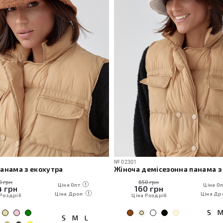
№
02301
анама з екохутра
0 грн
650 грн
Ціна Опт
Ціна Оп
4
грн
160
грн
Ціна Дроп
Ціна Др
 Роздріб
Ціна Роздріб
S
S
M
L